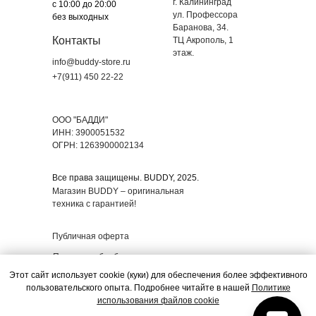
г. Калининград
с 10:00 до 20:00
ул. Профессора
без выходных
Баранова, 34.
Контакты
ТЦ Акрополь, 1
этаж.
info@buddy-store.ru
+7(911) 450 22-22
ООО "БАДДИ"
ИНН: 3900051532
ОГРН: 1263900002134
Все права защищены. BUDDY, 2025.
Магазин BUDDY – оригинальная
техника с гарантией!
Публичная оферта
Политика обработки
персональных данных
Этот сайт использует cookie (куки) для обеспечения более эффективного
пользовательского опыта. Подробнее читайте в нашей
Политике
Согласие на использование
использования файлов cookie
файлов Cookie