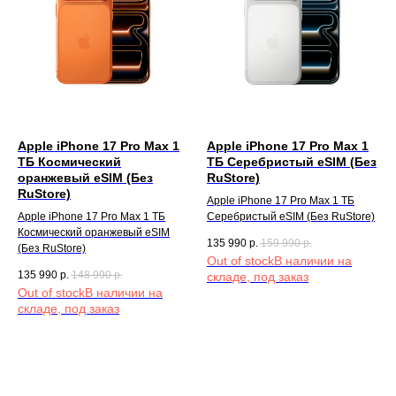
Apple iPhone 17 Pro Max 1
Apple iPhone 17 Pro Max 1
TБ Космический
TБ Серебристый eSIM (Без
оранжевый eSIM (Без
RuStore)
RuStore)
Apple iPhone 17 Pro Max 1 TБ
Apple iPhone 17 Pro Max 1 TБ
Серебристый eSIM (Без RuStore)
Космический оранжевый eSIM
135 990
р.
159 990
р.
(Без RuStore)
Out of stock
135 990
р.
148 990
р.
Out of stock