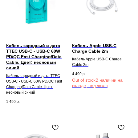
Кабель зарядный и дата
Кабель Apple USB-C
TTEC USB-C - USB-C 60W
Charge Cable 2m
PD/QC Fast Charging/Data
Кабель Apple USB-C Charge
Cable. Цвет: неоновый
Cable 2m
синий
4 490
р.
Кабель зарядный и дата TTEC
Out of stock
USB-C - USB-C 60W PD/QC Fast
Charging/Data Cable. Цвет:
неоновый синий
1 490
р.