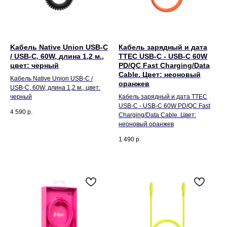
Kабель Native Union USB-C
Кабель зарядный и дата
/ USB-C, 60W, длина 1,2 м.,
TTEC USB-C - USB-C 60W
цвет: черный
PD/QC Fast Charging/Data
Cable. Цвет: неоновый
Kабель Native Union USB-C /
оранжев
USB-C, 60W, длина 1,2 м., цвет:
черный
Кабель зарядный и дата TTEC
USB-C - USB-C 60W PD/QC Fast
4 590
р.
Charging/Data Cable. Цвет:
неоновый оранжев
1 490
р.