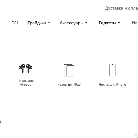
Доставка и опла
Аксессуары
Гаджеты
На
DJI
Трейд-ин
s