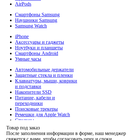
AirPods
Смартфоны Samsung
Наушники Samsung
Samsung Watch
iPhone
Аксессуары и гаджеты
Ноутбуки и планшеты
Смартфоны Android
Умные часы
Автомобильные держатели
Защитные стекла и пленки
Клавиатуры, мыши, коврики
и подставки
Накопители SSD
Питание, кабели и
переходники
Поисковые трекеры
Ремешки для Apple Watch
Стилусы
Сумки, рюкзаки, накладки и
Товар под заказ
папки
После заполнения информации в форме, наш менеджер
Триподы
свяжется с вами, чтобы согласовать цену и сроки