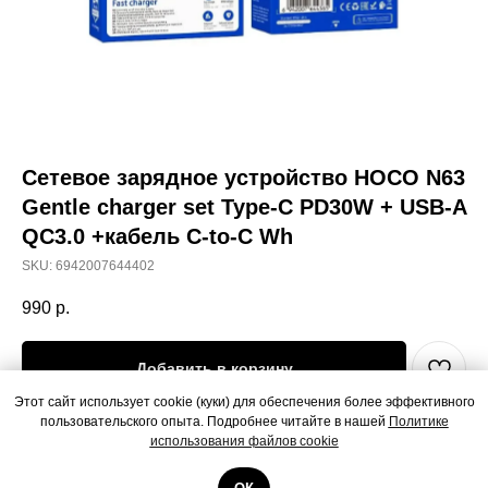
Сетевое зарядное устройство HOCO N63
Gentle charger set Type-C PD30W + USB-A
QC3.0 +кабель C-to-C Wh
SKU:
6942007644402
990
р.
Добавить в корзину
Этот сайт использует cookie (куки) для обеспечения более эффективного
пользовательского опыта. Подробнее читайте в нашей
Политике
Сетевое зарядное устройство HOCO N63 Gentle charger set Type-C
использования файлов cookie
PD30W + USB-A QC3.0 +кабель C-to-C White