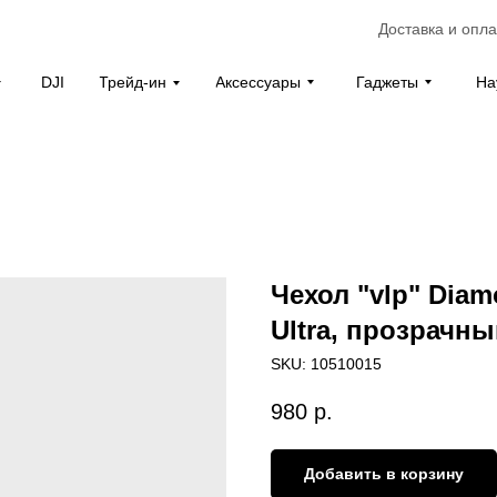
Доставка и опла
Аксессуары
Гаджеты
На
DJI
Трейд-ин
Чехол "vlp" Dia
Ultra, прозрачн
SKU:
10510015
980
р.
Добавить в корзину