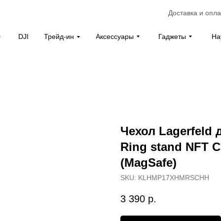
Доставка и опла
Аксессуары
Гаджеты
На
DJI
Трейд-ин
Чехол Lagerfeld 
Ring stand NFT C
(MagSafe)
SKU:
KLHMP17XHMRSCHH
3 390
р.