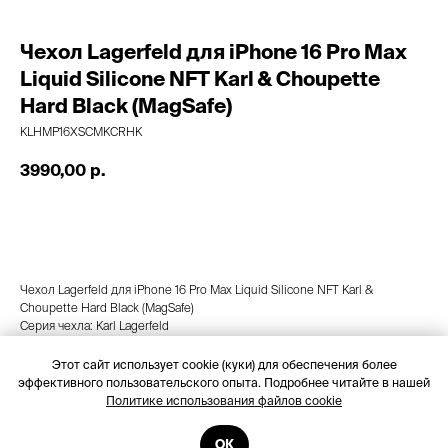
Чехол Lagerfeld для iPhone 16 Pro Max
Liquid Silicone NFT Karl & Choupette
Hard Black (MagSafe)
KLHMP16XSCMKCRHK
3990,00
р.
Добавить в корзину
Чехол Lagerfeld для iPhone 16 Pro Max Liquid Silicone NFT Karl &
Choupette Hard Black (MagSafe)
Серия чехла: Karl Lagerfeld
Совместимость: iPhone 16 Pro Max
Цвет: Черный
Этот сайт использует cookie (куки) для обеспечения более
Материал: Силикон с Soft Touch покрытием
эффективного пользовательского опыта. Подробнее читайте в нашей
MagSafe: Есть
Политике использования файлов cookie
Бренд: Karl Lagerfeld
ОК