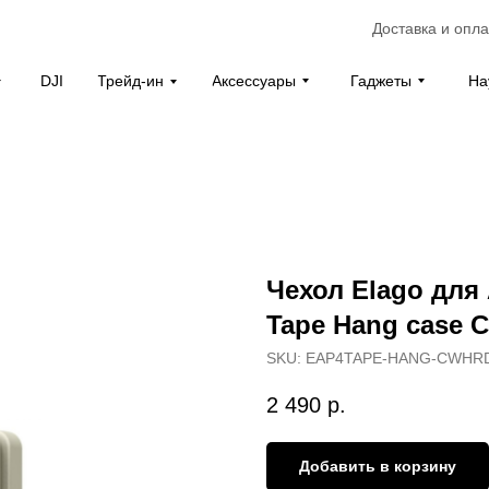
Доставка и опла
Аксессуары
Гаджеты
На
DJI
Трейд-ин
Чехол Elago для 
Tape Hang case C
SKU:
EAP4TAPE-HANG-CWHR
2 490
р.
Добавить в корзину