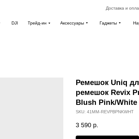
Доставка и опла
Аксессуары
Гаджеты
На
DJI
Трейд-ин
Ремешок Uniq дл
ремешок Revix Pr
Blush Pink/White
SKU:
41MM-REVPBPNKWHT
3 590
р.