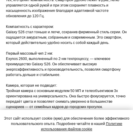
тех, кто ценит компактность. Смартфон удобно лежит в руке, легко
управляется одной рукой и при этом сохраняет плавность и
насыщенность изображения благодаря адаптивной частоте
обновления до 120 Гц.
Компактность с характером:
Galaxy S26 стал тоньше и легче, сохранив фирменный стиль серии. Он
ощущается аккуратным, собранным и современным. Это смартфон,
который действительно удобно носить с собой каждый день.
Первый массовый чип 2 нм:
Exynos 2600, выполненный по 2-нм техпроцессу, — ключевое
преимущество Galaxy S26. Он обеспечивает высокую
энергоэффективность и производительность, позволяя смартфону
работать дольше и стабильнее.
Камера, которая не подводит:
Тройная камера с основным модулем 50 МП и телеобъективом 3x
ориентирована на универсальность. Она быстро фокусируется, точно
передаёт цвета и позволяет снимать уверенно в большинстве
сценариев — от семейных кадров до городских прогулок.
Аккумулятор, который стал больше:
Этот сайт использует cookie (куки) для обеспечения более эффективного
Батарея на 4300 мА·ч — заметный шаг вперёд для компактного
пользовательского опыта. Подробнее читайте в нашей
Политике
смартфона. В сочетании с энергоэффективным процессором это даёт
использования файлов cookie